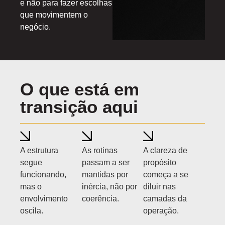
e não para fazer escolhas
que movimentem o
negócio.
O que está em
transição aqui​
A estrutura
As rotinas
A clareza de
segue
passam a ser
propósito
funcionando,
mantidas por
começa a se
mas o
inércia, não por
diluir nas
envolvimento
coerência.
camadas da
oscila.
operação.